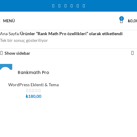
0
MENÜ
₺
0,0
Ana Sayfa
Ürünler “Rank Math Pro özellikleri” olarak etiketlendi
Tek bir sonuç gösteriliyor
Show sidebar
Rankmath Pro
WordPress Eklenti & Tema
₺
180,00