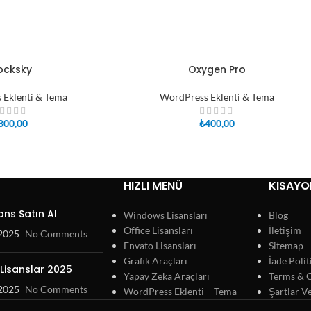
ocksky
Oxygen Pro
SEPETE EKLE
 Eklenti & Tema
WordPress Eklenti & Tema
800,00
₺
400,00
HIZLI MENÜ
KISAYO
ans Satın Al
Windows Lisansları
Blog
Office Lisansları
İletişim
 2025
No Comments
Envato Lisansları
Sitemap
Grafik Araçları
İade Polit
Lisanslar 2025
Yapay Zeka Araçları
Terms & 
 2025
No Comments
WordPress Eklenti – Tema
Şartlar V