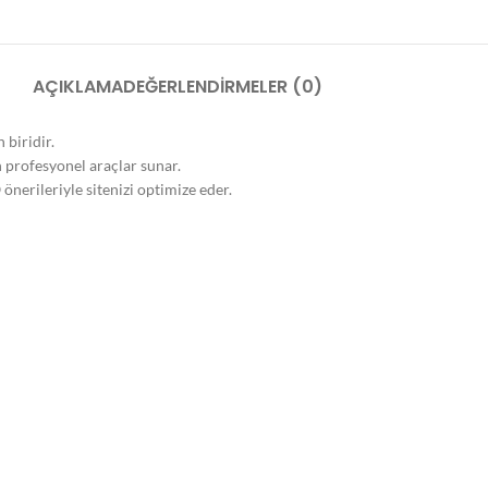
AÇIKLAMA
DEĞERLENDIRMELER (0)
 biridir.
n profesyonel araçlar sunar.
nerileriyle sitenizi optimize eder.