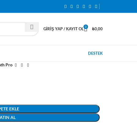
0
GIRIŞ YAP / KAYIT OL
₺
0,00
DESTEK
th Pro
PETE EKLE
ATIN AL