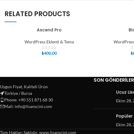
RELATED PRODUCTS
Ascend Pro
Bl
SEPETE EKLE
SEPETE EKLE
WordPress Eklenti & Tema
WordPress
₺
400,00
₺
SON GÖNDERILER
Uygun Fiyat, Kaliteli Ürün
Ucuz Lis
Türkiye / Bursa
Phone: +90 551 871 68 30
Ekim 28,
Mail: info@lisanscini.com
Popüler 
Ekim 28,
Tüm Hakları Saklıdır. www.lisanscini.com