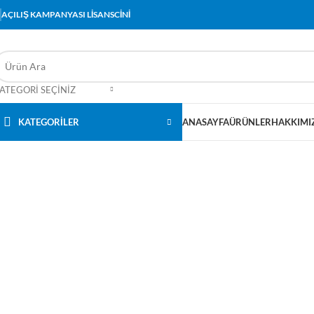
AÇILIŞ KAMPANYASI LİSANSCİNİ
ATEGORI SEÇINIZ
KATEGORİLER
ANASAYFA
ÜRÜNLER
HAKKIMI