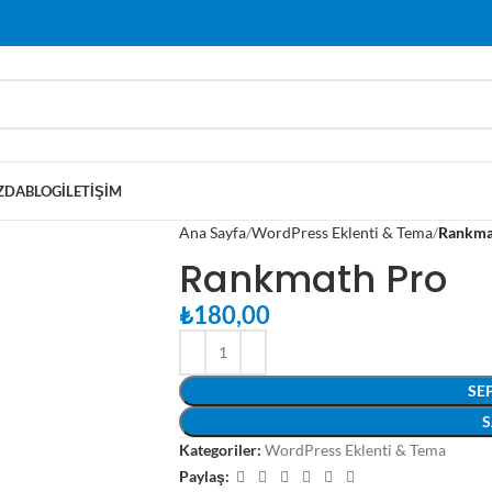
ZDA
BLOG
İLETIŞIM
Ana Sayfa
WordPress Eklenti & Tema
Rankma
Rankmath Pro
₺
180,00
SE
S
Kategoriler:
WordPress Eklenti & Tema
Paylaş: