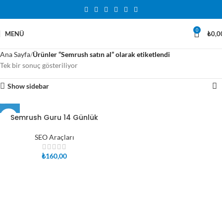
0
MENÜ
₺
0,0
Ana Sayfa
Ürünler “Semrush satın al” olarak etiketlendi
Tek bir sonuç gösteriliyor
Show sidebar
Semrush Guru 14 Günlük
SEO Araçları
₺
160,00