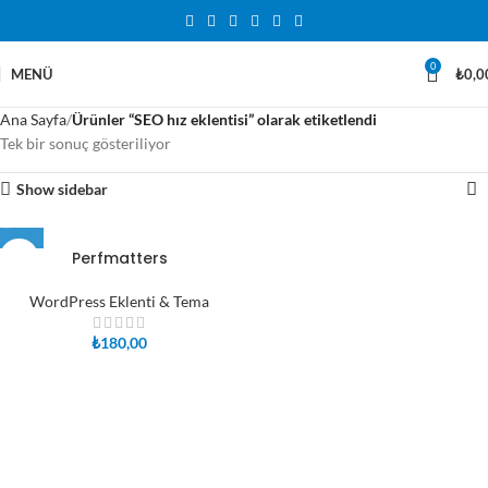
0
MENÜ
₺
0,0
Ana Sayfa
Ürünler “SEO hız eklentisi” olarak etiketlendi
Tek bir sonuç gösteriliyor
Show sidebar
Perfmatters
WordPress Eklenti & Tema
₺
180,00