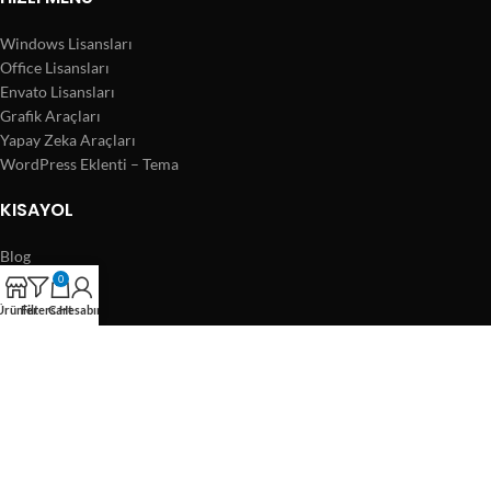
Windows Lisansları
Office Lisansları
Envato Lisansları
Grafik Araçları
Yapay Zeka Araçları
WordPress Eklenti – Tema
KISAYOL
Blog
İletişim
0
Sitemap
Ürünler
Filters
Cart
Hesabım
İade Politikası
Terms & Conditions
Şartlar Ve Koşullar
MENÜ
Windows Lisansları