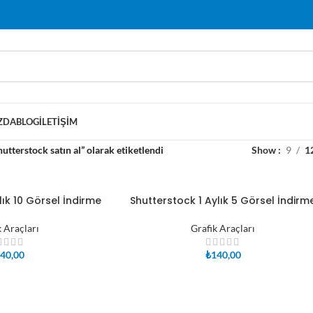
ZDA
BLOG
İLETIŞIM
utterstock satın al” olarak etiketlendi
Show
9
1
lık 10 Görsel İndirme
Shutterstock 1 Aylık 5 Görsel İndirm
SEPETE EKLE
k Araçları
Grafik Araçları
40,00
₺
140,00