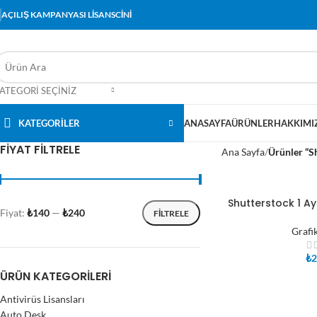
AÇILIŞ KAMPANYASI LİSANSCİNİ
ATEGORI SEÇINIZ
KATEGORİLER
ANASAYFA
ÜRÜNLER
HAKKIMI
FIYAT FILTRELE
Ana Sayfa
Ürünler “Sh
Shutterstock 1 Ay
SEPETE EKLE
Fiyat:
₺140
—
₺240
FILTRELE
Grafi
₺
2
ÜRÜN KATEGORILERI
Antivirüs Lisansları
Auto Desk