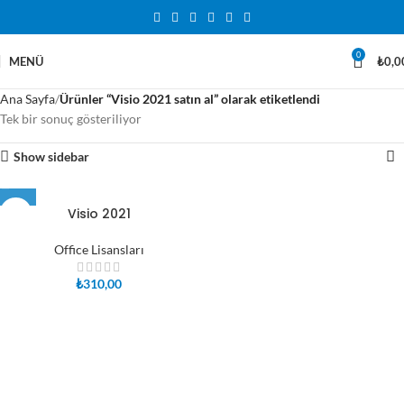
0
MENÜ
₺
0,0
Ana Sayfa
Ürünler “Visio 2021 satın al” olarak etiketlendi
Tek bir sonuç gösteriliyor
Show sidebar
Visio 2021
Office Lisansları
₺
310,00