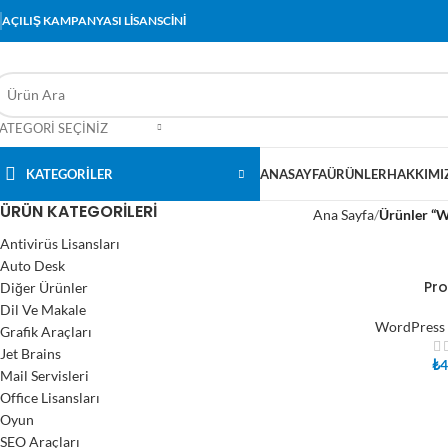
AÇILIŞ KAMPANYASI LİSANSCİNİ
ATEGORI SEÇINIZ
KATEGORİLER
ANASAYFA
ÜRÜNLER
HAKKIMI
ÜRÜN KATEGORILERI
Ana Sayfa
Ürünler “W
Antivirüs Lisansları
Auto Desk
Pr
Diğer Ürünler
SEPETE EKLE
Dil Ve Makale
WordPress 
Grafik Araçları
Jet Brains
₺
4
Mail Servisleri
Office Lisansları
Oyun
SEO Araçları