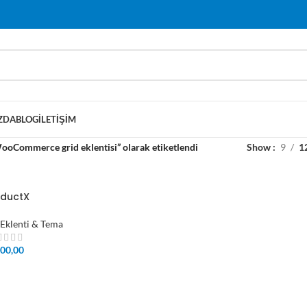
ZDA
BLOG
İLETIŞIM
ooCommerce grid eklentisi” olarak etiketlendi
Show
9
1
oductX
Eklenti & Tema
00,00