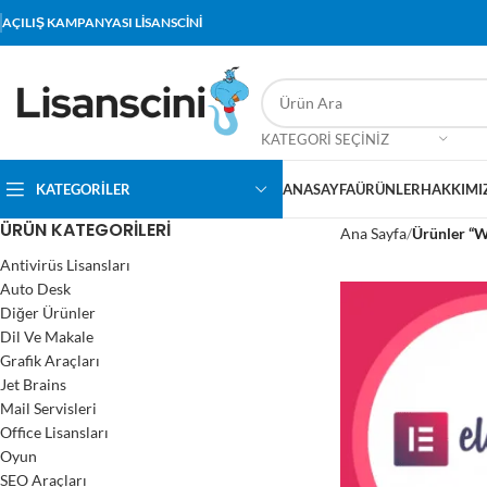
AÇILIŞ KAMPANYASI LİSANSCİNİ
KATEGORI SEÇINIZ
KATEGORİLER
ANASAYFA
ÜRÜNLER
HAKKIMI
ÜRÜN KATEGORILERI
Ana Sayfa
Ürünler “W
Antivirüs Lisansları
Auto Desk
Diğer Ürünler
Dil Ve Makale
Grafik Araçları
Jet Brains
Mail Servisleri
Office Lisansları
Oyun
SEO Araçları