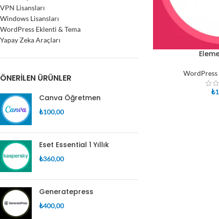
VPN Lisansları
Windows Lisansları
WordPress Eklenti & Tema
Yapay Zeka Araçları
Eleme
SEPETE EKLE
WordPress 
ÖNERILEN ÜRÜNLER
₺
1
Canva Öğretmen
₺
100,00
Eset Essential 1 Yıllık
₺
360,00
Generatepress
₺
400,00