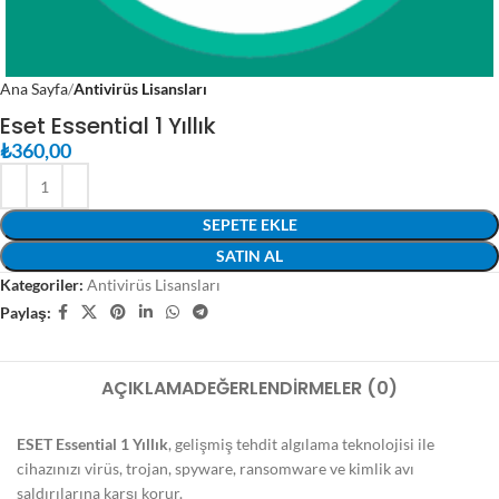
Ana Sayfa
Antivirüs Lisansları
Eset Essential 1 Yıllık
₺
360,00
SEPETE EKLE
SATIN AL
Kategoriler:
Antivirüs Lisansları
Paylaş:
AÇIKLAMA
DEĞERLENDIRMELER (0)
ESET Essential 1 Yıllık
, gelişmiş tehdit algılama teknolojisi ile
cihazınızı virüs, trojan, spyware, ransomware ve kimlik avı
saldırılarına karşı korur.