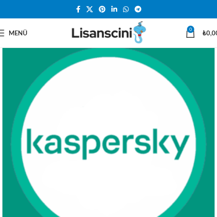
0
MENÜ
₺
0,0