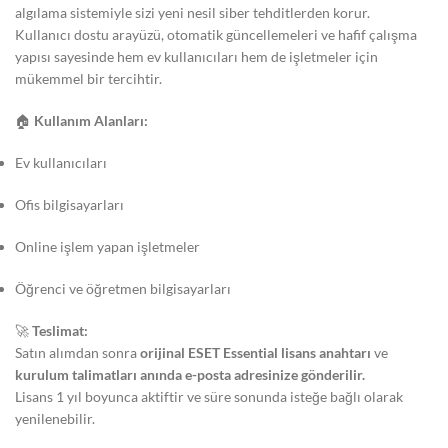
algılama sistemiyle sizi yeni nesil siber tehditlerden korur.
Kullanıcı dostu arayüzü, otomatik güncellemeleri ve hafif çalışma
yapısı sayesinde hem ev kullanıcıları hem de işletmeler için
mükemmel bir tercihtir.
🏠
Kullanım Alanları:
Ev kullanıcıları
Ofis bilgisayarları
Online işlem yapan işletmeler
Öğrenci ve öğretmen bilgisayarları
🚀
Teslimat:
Satın alımdan sonra
orijinal ESET Essential lisans anahtarı
ve
kurulum talimatları
anında e-posta adresinize gönderilir.
Lisans 1 yıl boyunca aktiftir ve süre sonunda isteğe bağlı olarak
yenilenebilir.