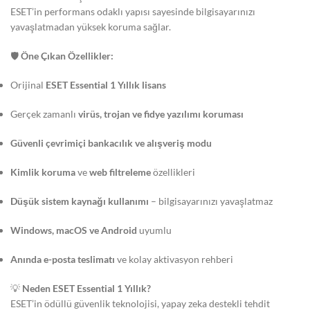
ESET’in performans odaklı yapısı sayesinde bilgisayarınızı
yavaşlatmadan yüksek koruma sağlar.
🛡️
Öne Çıkan Özellikler:
Orijinal
ESET Essential 1 Yıllık lisans
Gerçek zamanlı
virüs, trojan ve fidye yazılımı koruması
Güvenli çevrimiçi bankacılık ve alışveriş modu
Kimlik koruma
ve
web filtreleme
özellikleri
Düşük sistem kaynağı kullanımı
– bilgisayarınızı yavaşlatmaz
Windows, macOS ve Android
uyumlu
Anında e-posta teslimatı
ve kolay aktivasyon rehberi
💡
Neden ESET Essential 1 Yıllık?
ESET’in ödüllü güvenlik teknolojisi, yapay zeka destekli tehdit