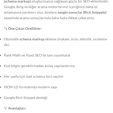
(schema markup)
oluşturmanızı sağlayan güçlü bir SEO eklentisidir.
Google, Bing ve diğer arama motorlarının içeriğinizi daha iyi
anlamasına yardımcı olur, böylece
zengin sonuçlar (Rich Snippets)
sayesinde arama sonuçlarında daha fazla dikkat çekersiniz.
🔍
Öne Çıkan Özellikler:
Otomatik
schema markup
ekleme (makale, ürün, etkinlik, inceleme
vb.)
Rank Math ve Yoast SEO ile tam uyumluluk
Kod bilgisi gerektirmeden kolay yapılandırma
Her sayfa için özel schema türü seçimi
JSON-LD formatında modern yapı
Google Rich Snippet desteği
💡
Avantajları: