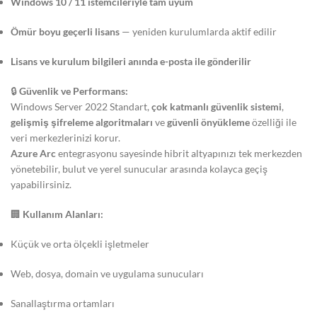
Windows 10 / 11 istemcileriyle tam uyum
Ömür boyu geçerli lisans
— yeniden kurulumlarda aktif edilir
Lisans ve kurulum bilgileri anında e-posta ile gönderilir
🔒
Güvenlik ve Performans:
Windows Server 2022 Standart,
çok katmanlı güvenlik sistemi
,
gelişmiş şifreleme algoritmaları
ve
güvenli önyükleme
özelliği ile
veri merkezlerinizi korur.
Azure Arc
entegrasyonu sayesinde hibrit altyapınızı tek merkezden
yönetebilir, bulut ve yerel sunucular arasında kolayca geçiş
yapabilirsiniz.
🏢
Kullanım Alanları:
Küçük ve orta ölçekli işletmeler
Web, dosya, domain ve uygulama sunucuları
Sanallaştırma ortamları