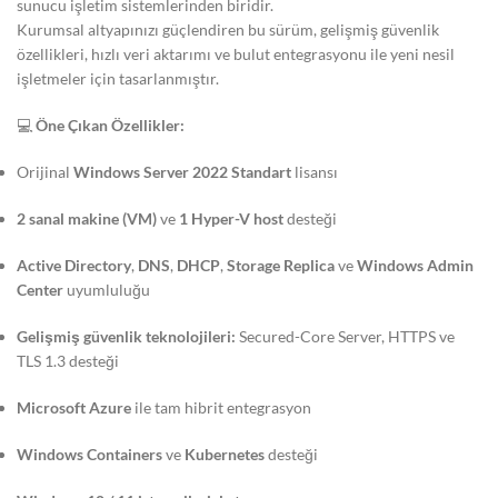
sunucu işletim sistemlerinden biridir.
Kurumsal altyapınızı güçlendiren bu sürüm, gelişmiş güvenlik
özellikleri, hızlı veri aktarımı ve bulut entegrasyonu ile yeni nesil
işletmeler için tasarlanmıştır.
💻
Öne Çıkan Özellikler:
Orijinal
Windows Server 2022 Standart
lisansı
2 sanal makine (VM)
ve
1 Hyper-V host
desteği
Active Directory
,
DNS
,
DHCP
,
Storage Replica
ve
Windows Admin
Center
uyumluluğu
Gelişmiş güvenlik teknolojileri:
Secured-Core Server, HTTPS ve
TLS 1.3 desteği
Microsoft Azure
ile tam hibrit entegrasyon
Windows Containers
ve
Kubernetes
desteği