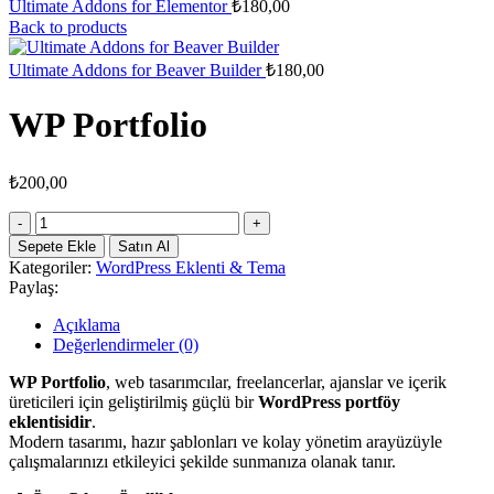
Ultimate Addons for Elementor
₺
180,00
Back to products
Ultimate Addons for Beaver Builder
₺
180,00
WP Portfolio
₺
200,00
WP
Portfolio
Sepete Ekle
Satın Al
adet
Kategoriler:
WordPress Eklenti & Tema
Paylaş:
Açıklama
Değerlendirmeler (0)
WP Portfolio
, web tasarımcılar, freelancerlar, ajanslar ve içerik
üreticileri için geliştirilmiş güçlü bir
WordPress portföy
eklentisidir
.
Modern tasarımı, hazır şablonları ve kolay yönetim arayüzüyle
çalışmalarınızı etkileyici şekilde sunmanıza olanak tanır.