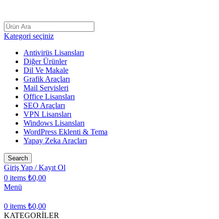
AÇILIŞ KAMPANYASI LİSANSCİNİ
Kategori seçiniz
Antivirüs Lisansları
Diğer Ürünler
Dil Ve Makale
Grafik Araçları
Mail Servisleri
Office Lisansları
SEO Araçları
VPN Lisansları
Windows Lisansları
WordPress Eklenti & Tema
Yapay Zeka Araçları
Search
Giriş Yap / Kayıt Ol
0
items
₺
0,00
Menü
0
items
₺
0,00
KATEGORİLER