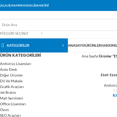
AÇILIŞ KAMPANYASI LİSANSCİNİ
ATEGORI SEÇINIZ
KATEGORİLER
ANASAYFA
ÜRÜNLER
HAKKIMI
ÜRÜN KATEGORILERI
Ana Sayfa
Ürünler “ES
Antivirüs Lisansları
Auto Desk
Eset Esse
Diğer Ürünler
SEPETE EKLE
Dil Ve Makale
Antivirü
Grafik Araçları
Jet Brains
₺
3
Mail Servisleri
Office Lisansları
Oyun
SEO Araçları