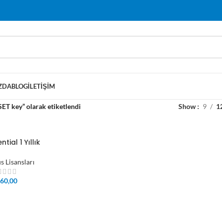
ZDA
BLOG
İLETIŞIM
ET key” olarak etiketlendi
Show
9
1
ntial 1 Yıllık
s Lisansları
60,00