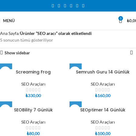
0
MENÜ
₺
0,0
Ana Sayfa
Ürünler “SEO aracı” olarak etiketlendi
5 sonucun tümü gösteriliyor
Show sidebar
Screaming Frog
Semrush Guru 14 Günlük
SEO Araçları
SEO Araçları
₺
330,00
₺
160,00
SEOBility 7 Günlük
SEOptimer 14 Günlük
SEO Araçları
SEO Araçları
₺
80,00
₺
100,00