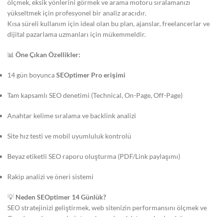
ölçmek, eksik yönlerini görmek ve arama motoru sıralamanızı
yükseltmek için profesyonel bir analiz aracıdır.
Kısa süreli kullanım için ideal olan bu plan, ajanslar, freelancerlar ve
dijital pazarlama uzmanları için mükemmeldir.
📊
Öne Çıkan Özellikler:
14 gün boyunca
SEOptimer Pro erişimi
Tam kapsamlı SEO denetimi (Technical, On-Page, Off-Page)
Anahtar kelime sıralama ve backlink analizi
Site hız testi ve mobil uyumluluk kontrolü
Beyaz etiketli SEO raporu oluşturma (PDF/Link paylaşımı)
Rakip analizi ve öneri sistemi
💡
Neden SEOptimer 14 Günlük?
SEO stratejinizi geliştirmek, web sitenizin performansını ölçmek ve