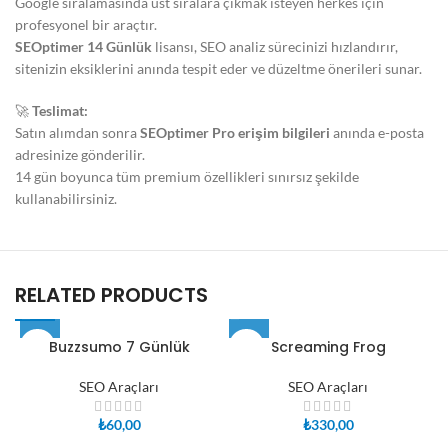
Google sıralamasında üst sıralara çıkmak isteyen herkes için
profesyonel bir araçtır.
SEOptimer 14 Günlük
lisansı, SEO analiz sürecinizi hızlandırır,
sitenizin eksiklerini anında tespit eder ve düzeltme önerileri sunar.
🚀
Teslimat:
Satın alımdan sonra
SEOptimer Pro erişim bilgileri
anında e-posta
adresinize gönderilir.
14 gün boyunca tüm premium özellikleri sınırsız şekilde
kullanabilirsiniz.
RELATED PRODUCTS
Buzzsumo 7 Günlük
Screaming Frog
SEO Araçları
SEO Araçları
₺
60,00
₺
330,00