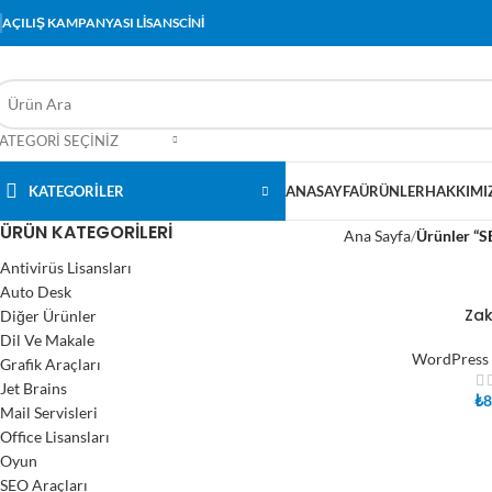
AÇILIŞ KAMPANYASI LİSANSCİNİ
ATEGORI SEÇINIZ
KATEGORİLER
ANASAYFA
ÜRÜNLER
HAKKIMI
ÜRÜN KATEGORILERI
Ana Sayfa
Ürünler “S
Antivirüs Lisansları
Auto Desk
Zak
Diğer Ürünler
SEPETE EKLE
Dil Ve Makale
WordPress 
Grafik Araçları
Jet Brains
₺
8
Mail Servisleri
Office Lisansları
Oyun
SEO Araçları