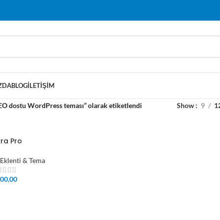
ZDA
BLOG
İLETIŞIM
EO dostu WordPress teması” olarak etiketlendi
Show
9
1
ra Pro
Eklenti & Tema
00,00