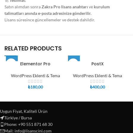
🚀
Teslimat:
Satın alımdan sonra
Zakra Pro lisans anahtarı
ve
kurulum
talimatları
anında e-posta adresinize gönderilir.
Lisans süresince güncellemeler ve destek dahildir.
RELATED PRODUCTS
Elementor Pro
PostX
WordPress Eklenti & Tema
WordPress Eklenti & Tema
₺
180,00
₺
400,00
Uygun Fiyat, Kaliteli Ürün
Türkiye / Bursa
Phone: +90 551 871 68 30
Mail: info@lisanscini.com