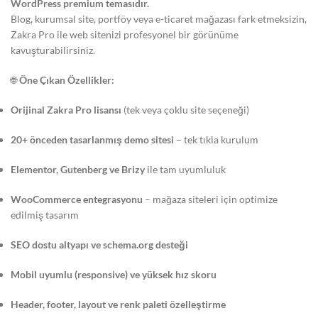
WordPress premium temasıdır.
Blog, kurumsal site, portföy veya e-ticaret mağazası fark etmeksizin,
Zakra Pro ile web sitenizi profesyonel bir görünüme
kavuşturabilirsiniz.
🌐
Öne Çıkan Özellikler:
Orijinal Zakra Pro lisansı
(tek veya çoklu site seçeneği)
20+ önceden tasarlanmış demo sitesi
– tek tıkla kurulum
Elementor, Gutenberg ve Brizy
ile tam uyumluluk
WooCommerce entegrasyonu
– mağaza siteleri için optimize
edilmiş tasarım
SEO dostu altyapı ve schema.org desteği
Mobil uyumlu (responsive) ve yüksek hız skoru
Header, footer, layout ve renk paleti özelleştirme