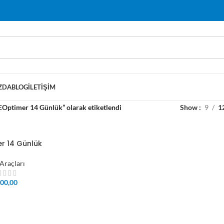
ZDA
BLOG
İLETIŞIM
EOptimer 14 Günlük” olarak etiketlendi
Show
9
1
r 14 Günlük
Araçları
00,00