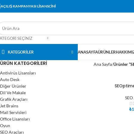
AÇILIŞ KAMPANYASI LİSANSCİNİ
ATEGORI SEÇINIZ
KATEGORİLER
ANASAYFA
ÜRÜNLER
HAKKIMI
ÜRÜN KATEGORILERI
Ana Sayfa
Ürünler “S
Antivirüs Lisansları
Auto Desk
SEOptime
Diğer Ürünler
SEPETE EKLE
Dil Ve Makale
SEO 
Grafik Araçları
Jet Brains
₺
1
Mail Servisleri
Office Lisansları
Oyun
SEO Araçları