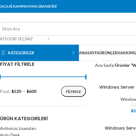
AÇILIŞ KAMPANYASI LİSANSCİNİ
ATEGORI SEÇINIZ
KATEGORİLER
ANASAYFA
ÜRÜNLER
HAKKIMI
FIYAT FILTRELE
Ana Sayfa
Ürünler “Wi
Windows Server 
SEPETE EKLE
Fiyat:
₺520
—
₺600
FILTRELE
Windows
₺
5
ÜRÜN KATEGORILERI
Windows Serv
Antivirüs Lisansları
SEPETE EKLE
Auto Desk