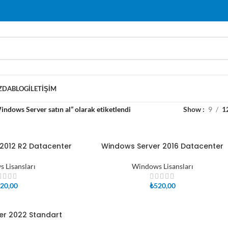
ZDA
BLOG
İLETIŞIM
ndows Server satın al” olarak etiketlendi
Show
9
1
2012 R2 Datacenter
Windows Server 2016 Datacenter
SEPETE EKLE
 Lisansları
Windows Lisansları
20,00
₺
520,00
er 2022 Standart