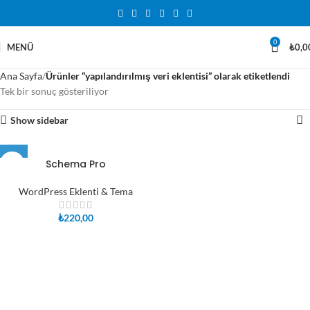
0
MENÜ
₺
0,0
Ana Sayfa
Ürünler “yapılandırılmış veri eklentisi” olarak etiketlendi
Tek bir sonuç gösteriliyor
Show sidebar
Schema Pro
WordPress Eklenti & Tema
₺
220,00