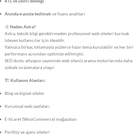
RTL ve çeviri desteği
Anında e-posta teslimatı
ve lisans anahtarı
🎨
Neden Astra?
Astra, teknik bilgi gerektirmeden profesyonel web siteleri kurmak
isteyen kullanıcılar için idealdir.
Yalnızca birkaç tıklamayla yüzlerce hazır tema kurulabilir ve her biri
performans açısından optimize edilmiştir.
SEO dostu altyapısı sayesinde web siteniz arama motorlarında daha
yüksek sıralamalara ulaşır.
🏗️
Kullanım Alanları:
Blog ve kişisel siteler
Kurumsal web sayfaları
E-ticaret (WooCommerce) mağazaları
Portföy ve ajans siteleri