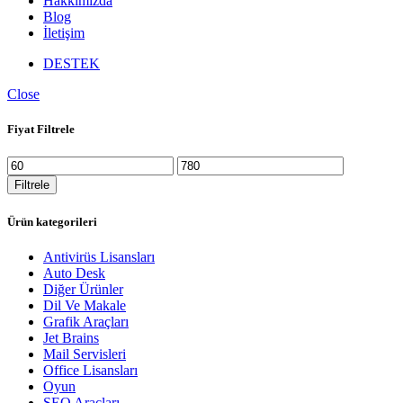
Hakkımızda
Blog
İletişim
DESTEK
Close
Fiyat Filtrele
En
En
düşük
yüksek
Filtrele
fiyat
fiyat
Ürün kategorileri
Antivirüs Lisansları
Auto Desk
Diğer Ürünler
Dil Ve Makale
Grafik Araçları
Jet Brains
Mail Servisleri
Office Lisansları
Oyun
SEO Araçları