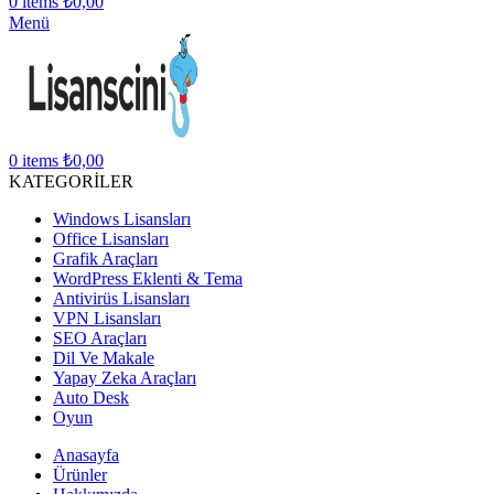
0
items
₺
0,00
Menü
0
items
₺
0,00
KATEGORİLER
Windows Lisansları
Office Lisansları
Grafik Araçları
WordPress Eklenti & Tema
Antivirüs Lisansları
VPN Lisansları
SEO Araçları
Dil Ve Makale
Yapay Zeka Araçları
Auto Desk
Oyun
Anasayfa
Ürünler